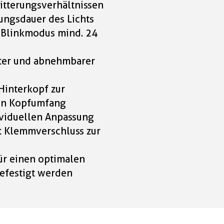
Witterungsverhältnissen
ungsdauer des Lichts
 Blinkmodus mind. 24
gter und abnehmbarer
Hinterkopf zur
den Kopfumfang
ividuellen Anpassung
t Klemmverschluss zur
ür einen optimalen
befestigt werden