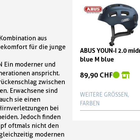
e Kombination aus
ekomfort für die junge
ABUS YOUN-I 2.0 mid
blue M blue
 Ein moderner und
nerationen anspricht.
89,90 CHF
Brückenschlag zwischen
n. Erwachsene sind
WEITERE GRÖSSEN, F
auch sie einen
ARBEN
Hirnverletzungen bei
meiden. Jedoch finden
ABUS YOUN-I 2.0 mid
pf oftmals nicht den
blue S blue
 gleichzeitig modernen