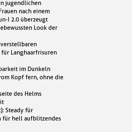
89,90 CHF
on jugendlichen
 Frauen nach einem
un-I 2.0 überzeugt
debewussten Look der
verstellbaren
 für Langhaarfrisuren
tbarkeit im Dunkeln
 vom Kopf fern, ohne die
seite des Helms
it
: Steady für
für hell aufblitzendes