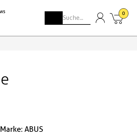
ws
0
ue
Marke: ABUS