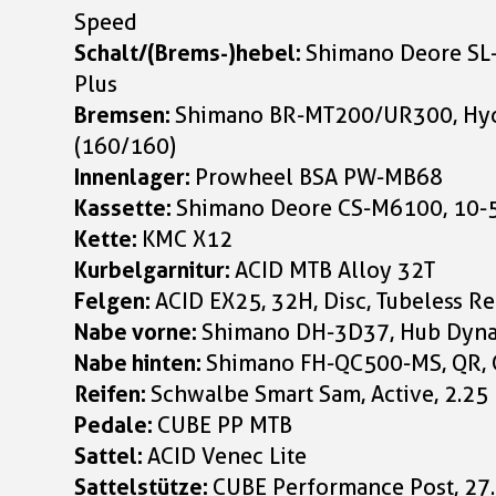
Speed
Schalt/(Brems-)hebel:
Shimano Deore SL-
Plus
Bremsen:
Shimano BR-MT200/UR300, Hydr
(160/160)
Innenlager:
Prowheel BSA PW-MB68
Kassette:
Shimano Deore CS-M6100, 10-
Kette:
KMC X12
Kurbelgarnitur:
ACID MTB Alloy 32T
Felgen:
ACID EX25, 32H, Disc, Tubeless R
Nabe vorne:
Shimano DH-3D37, Hub Dyna
Nabe hinten:
Shimano FH-QC500-MS, QR, 
Reifen:
Schwalbe Smart Sam, Active, 2.25
Pedale:
CUBE PP MTB
Sattel:
ACID Venec Lite
Sattelstütze:
CUBE Performance Post, 2