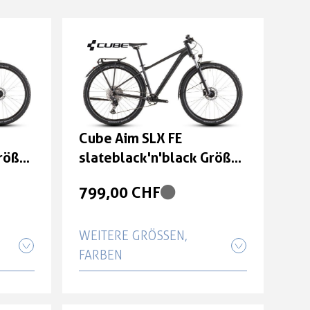
Cube Aim SLX FE
röße:
slateblack'n'black Größe:
M
799,00 CHF
WEITERE GRÖSSEN, F
ARBEN
Cube Aim SLX FE
öße: M
slateblack'n'black Größe: L