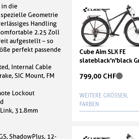
in die
799,00 CHF
e spezielle Geometrie
verlässiges Handling
Cube Aim SLX FE
 komfortable 2.25 Zoll
slateblack'n'black Grö
eit aufgestellt – so
XL
größe perfekt passende
Cube Aim SLX FE
799,00 CHF
slateblack'n'black G
ed, Internal Cable
XL
Cube Aim SLX FE
799,00 CHF
rake, SIC Mount, FM
slateblack'n'black Grö
XS
ote Lockout
WEITERE GRÖSSEN, F
ed
799,00 CHF
ARBEN
-Link, 31.8mm
Cube Aim SLX FE
Cube Aim SLX FE
slateblack'n'black Grö
slateblack'n'black Grö
XXL
S, ShadowPlus, 12-