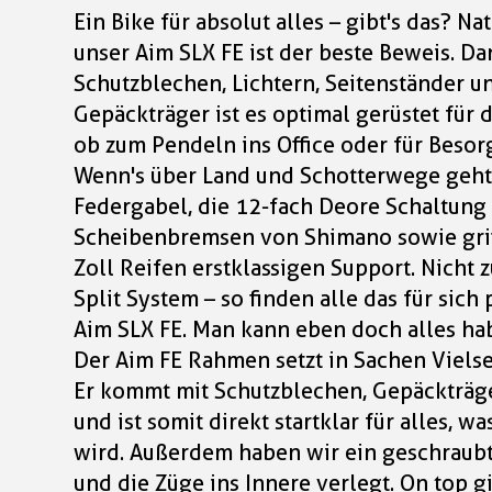
Ein Bike für absolut alles – gibt's das? Na
unser Aim SLX FE ist der beste Beweis. Da
Schutzblechen, Lichtern, Seitenständer u
Gepäckträger ist es optimal gerüstet für d
ob zum Pendeln ins Office oder für Besorg
Wenn's über Land und Schotterwege geht
Federgabel, die 12-fach Deore Schaltung
Scheibenbremsen von Shimano sowie grif
Zoll Reifen erstklassigen Support. Nicht 
Split System – so finden alle das für sich
Aim SLX FE. Man kann eben doch alles habe
Der Aim FE Rahmen setzt in Sachen Vielse
Er kommt mit Schutzblechen, Gepäckträge
und ist somit direkt startklar für alles, w
wird. Außerdem haben wir ein geschraubt
und die Züge ins Innere verlegt. On top g