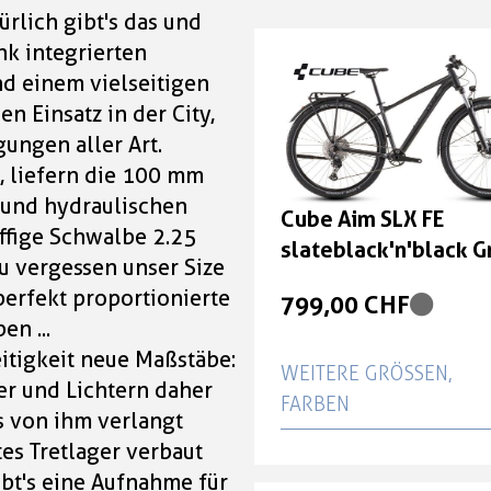
türlich gibt's das und
nk integrierten
nd einem vielseitigen
en Einsatz in der City,
ungen aller Art.
, liefern die 100 mm
 und hydraulischen
Cube Aim SLX FE
fige Schwalbe 2.25
slateblack'n'black G
zu vergessen unser Size
L
 perfekt proportionierte
799,00 CHF
n ...
itigkeit neue Maßstäbe:
WEITERE GRÖSSEN, F
r und Lichtern daher
ARBEN
as von ihm verlangt
es Tretlager verbaut
Cube Aim SLX FE
ibt's eine Aufnahme für
slateblack'n'black Gr