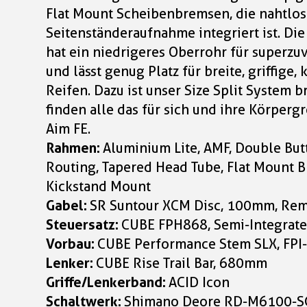
Flat Mount Scheibenbremsen, die nahtlos 
Seitenständeraufnahme integriert ist. Di
hat ein niedrigeres Oberrohr für superzu
und lässt genug Platz für breite, griffige,
Reifen. Dazu ist unser Size Split System br
finden alle das für sich und ihre Körper
Aim FE.
Rahmen:
Aluminium Lite, AMF, Double Butt
Routing, Tapered Head Tube, Flat Mount B
Kickstand Mount
Gabel:
SR Suntour XCM Disc, 100mm, Rem
Steuersatz:
CUBE FPH868, Semi-Integrat
Vorbau:
CUBE Performance Stem SLX, FPI
Lenker:
CUBE Rise Trail Bar, 680mm
Griffe/Lenkerband:
ACID Icon
Schaltwerk:
Shimano Deore RD-M6100-SG