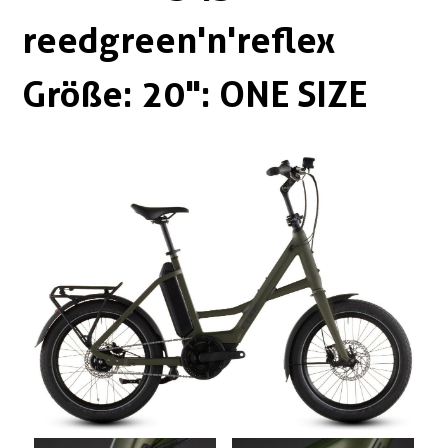
Boxen
Zubehör Schlösser
reedgreen'n'reflex
Zubehör / Sonstiges
Größe: 20": ONE SIZE