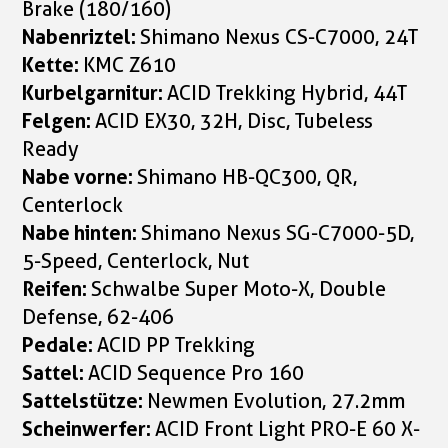
Brake (180/160)
Nabenriztel:
Shimano Nexus CS-C7000, 24T
Kette:
KMC Z610
Kurbelgarnitur:
ACID Trekking Hybrid, 44T
Felgen:
ACID EX30, 32H, Disc, Tubeless
Ready
Nabe vorne:
Shimano HB-QC300, QR,
Centerlock
Nabe hinten:
Shimano Nexus SG-C7000-5D,
5-Speed, Centerlock, Nut
Reifen:
Schwalbe Super Moto-X, Double
Defense, 62-406
Pedale:
ACID PP Trekking
Sattel:
ACID Sequence Pro 160
Sattelstütze:
Newmen Evolution, 27.2mm
Scheinwerfer:
ACID Front Light PRO-E 60 X-