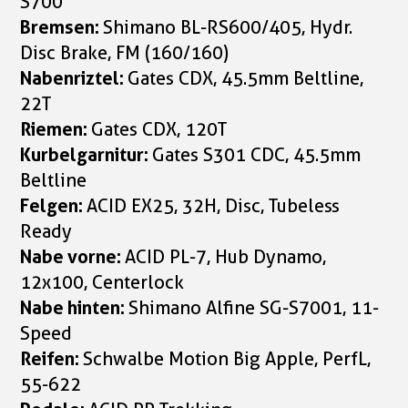
S700
Bremsen:
Shimano BL-RS600/405, Hydr.
Disc Brake, FM (160/160)
Nabenriztel:
Gates CDX, 45.5mm Beltline,
22T
Riemen:
Gates CDX, 120T
Kurbelgarnitur:
Gates S301 CDC, 45.5mm
Beltline
Felgen:
ACID EX25, 32H, Disc, Tubeless
Ready
Nabe vorne:
ACID PL-7, Hub Dynamo,
12x100, Centerlock
Nabe hinten:
Shimano Alfine SG-S7001, 11-
Speed
Reifen:
Schwalbe Motion Big Apple, PerfL,
55-622