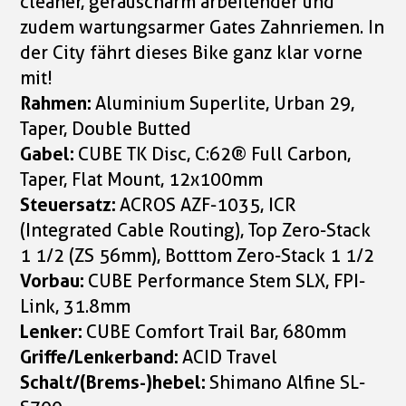
cleaner, geräuscharm arbeitender und
zudem wartungsarmer Gates Zahnriemen. In
der City fährt dieses Bike ganz klar vorne
mit!
Rahmen:
Aluminium Superlite, Urban 29,
Taper, Double Butted
Gabel:
CUBE TK Disc, C:62® Full Carbon,
Taper, Flat Mount, 12x100mm
Steuersatz:
ACROS AZF-1035, ICR
(Integrated Cable Routing), Top Zero-Stack
1 1/2 (ZS 56mm), Botttom Zero-Stack 1 1/2
Vorbau:
CUBE Performance Stem SLX, FPI-
Link, 31.8mm
Lenker:
CUBE Comfort Trail Bar, 680mm
Griffe/Lenkerband:
ACID Travel
Schalt/(Brems-)hebel:
Shimano Alfine SL-