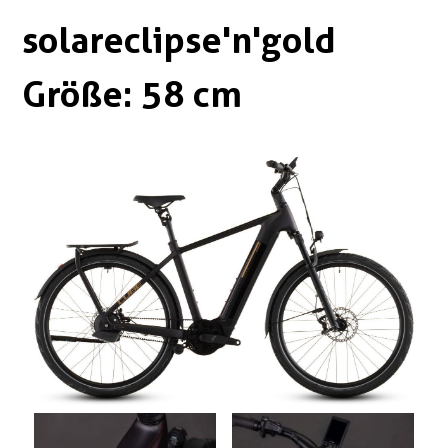
Boxen
Zubehör Schlösser
solareclipse'n'gold
Zubehör / Sonstiges
Größe: 58 cm