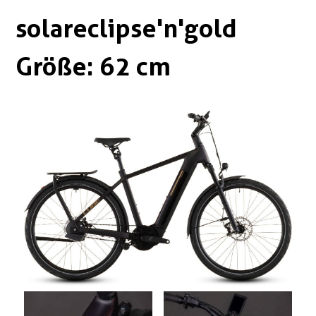
Boxen
Zubehör Schlösser
solareclipse'n'gold
Zubehör / Sonstiges
Größe: 62 cm