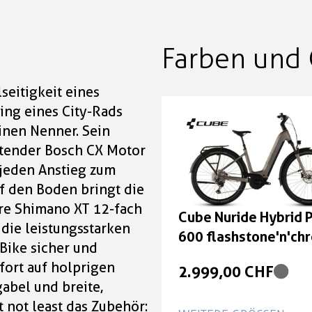
Farben und 
seitigkeit eines
ing eines City-Rads
einen Nenner. Sein
itender Bosch CX Motor
jeden Anstieg zum
f den Boden bringt die
re Shimano XT 12-fach
Cube Nuride Hybrid 
ie leistungsstarken
600 flashstone'n'ch
Bike sicher und
Größe: Easy Entry 46
fort auf holprigen
2.999,00 CHF
abel und breite,
t not least das Zubehör: