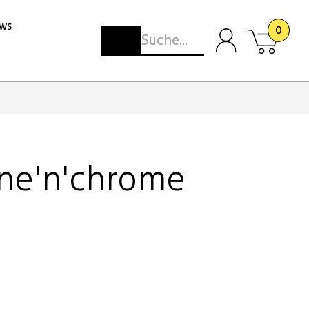
ws
0
one'n'chrome