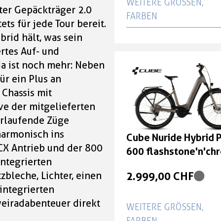
WEITERE GRÖSSEN, F
rter Gepäckträger 2.0
ARBEN
ets für jede Tour bereit.
rid hält, was sein
Cube Nuride Hybrid P
rtes Auf- und
600 flashstone'n'ch
da ist noch mehr: Neben
Größe: Easy Entry 54 
r ein Plus an
2.999,00 CHF
 Chassis mit
ve der mitgelieferten
Cube Nuride Hybrid P
erlaufende Züge
600 flashstone'n'ch
harmonisch ins
Cube Nuride Hybrid 
Größe: Easy Entry 58 
CX Antrieb und der 800
600 flashstone'n'ch
integrierten
2.999,00 CHF
Größe: Easy Entry 58
2.999,00 CHF
zbleche, Lichter, einen
Cube Nuride Hybrid P
integrierten
600 flashstone'n'ch
weiradabenteuer direkt
WEITERE GRÖSSEN, F
Größe: Easy Entry 62 
ARBEN