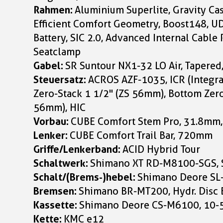
Rahmen:
Aluminium Superlite, Gravity Ca
Efficient Comfort Geometry, Boost148, U
Battery, SIC 2.0, Advanced Internal Cable 
Seatclamp
Gabel:
SR Suntour NX1-32 LO Air, Taper
Steuersatz:
ACROS AZF-1035, ICR (Integra
Zero-Stack 1 1/2" (ZS 56mm), Bottom Zero
56mm), HIC
Vorbau:
CUBE Comfort Stem Pro, 31.8mm,
Lenker:
CUBE Comfort Trail Bar, 720mm
Griffe/Lenkerband:
ACID Hybrid Tour
Schaltwerk:
Shimano XT RD-M8100-SGS, 
Schalt/(Brems-)hebel:
Shimano Deore S
Bremsen:
Shimano BR-MT200, Hydr. Disc 
Kassette:
Shimano Deore CS-M6100, 10-
Kette:
KMC e12