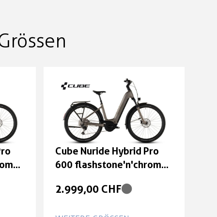
Grössen
Pro
Cube Nuride Hybrid Pro
rome
600 flashstone'n'chrome
 cm
Größe: Easy Entry 54 cm
2.999,00 CHF