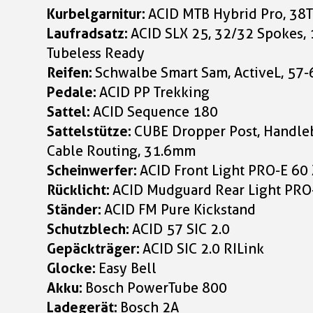
Kurbelgarnitur:
ACID MTB Hybrid Pro, 38
Laufradsatz:
ACID SLX 25, 32/32 Spoke
Tubeless Ready
Reifen:
Schwalbe Smart Sam, ActiveL, 57
Pedale:
ACID PP Trekking
Sattel:
ACID Sequence 180
Sattelstütze:
CUBE Dropper Post, Handleb
Cable Routing, 31.6mm
Scheinwerfer:
ACID Front Light PRO-E 60
Rücklicht:
ACID Mudguard Rear Light PRO-
Ständer:
ACID FM Pure Kickstand
Schutzblech:
ACID 57 SIC 2.0
Gepäckträger:
ACID SIC 2.0 RILink
Glocke:
Easy Bell
Akku:
Bosch PowerTube 800
Ladegerät:
Bosch 2A