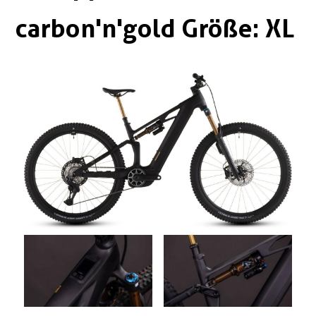
Boxen
Zubehör Schlösser
carbon'n'gold Größe: XL
Zubehör / Sonstiges