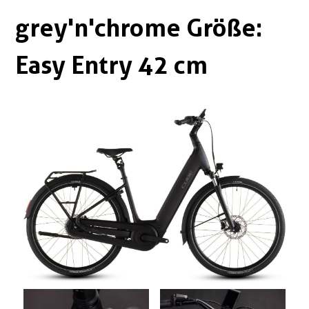
Boxen
Zubehör Schlösser
grey'n'chrome Größe:
Zubehör / Sonstiges
Easy Entry 42 cm