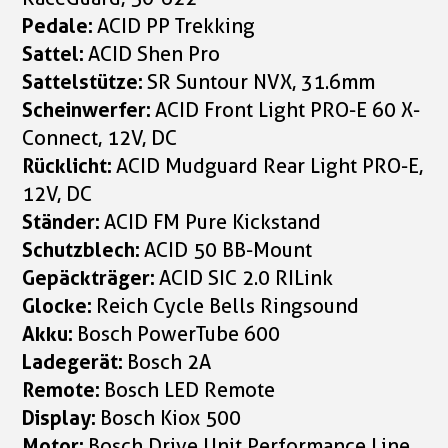
Pedale:
ACID PP Trekking
Sattel:
ACID Shen Pro
Sattelstütze:
SR Suntour NVX, 31.6mm
Scheinwerfer:
ACID Front Light PRO-E 60 X-
Connect, 12V, DC
Rücklicht:
ACID Mudguard Rear Light PRO-E,
12V, DC
Ständer:
ACID FM Pure Kickstand
Schutzblech:
ACID 50 BB-Mount
Gepäckträger:
ACID SIC 2.0 RILink
Glocke:
Reich Cycle Bells Ringsound
Akku:
Bosch PowerTube 600
Ladegerät:
Bosch 2A
Remote:
Bosch LED Remote
Display:
Bosch Kiox 500
Motor:
Bosch Drive Unit Performance Line