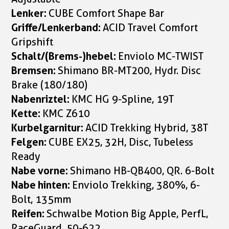
Lenker:
CUBE Comfort Shape Bar
Griffe/Lenkerband:
ACID Travel Comfort
Gripshift
Schalt/(Brems-)hebel:
Enviolo MC-TWIST
Bremsen:
Shimano BR-MT200, Hydr. Disc
Brake (180/180)
Nabenriztel:
KMC HG 9-Spline, 19T
Kette:
KMC Z610
Kurbelgarnitur:
ACID Trekking Hybrid, 38T
Felgen:
CUBE EX25, 32H, Disc, Tubeless
Ready
Nabe vorne:
Shimano HB-QB400, QR. 6-Bolt
Nabe hinten:
Enviolo Trekking, 380%, 6-
Bolt, 135mm
Reifen:
Schwalbe Motion Big Apple, PerfL,
RaceGuard, 50-622