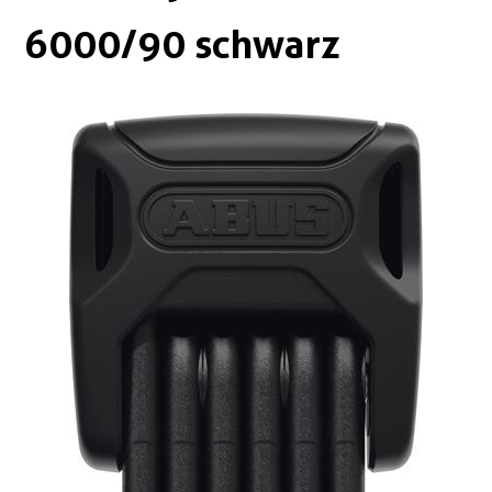
Boxen
Zubehör Schlösser
6000/90 schwarz
Zubehör / Sonstiges