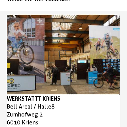
Boxen
Zubehör Schlösser
Zubehör / Sonstiges
WERKSTATTT KRIENS
Bell Areal / Halle8
Zumhofweg 2
6010 Kriens