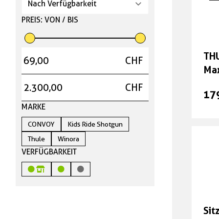
PREIS: VON / BIS
Antrieb
Schaltung
THU
CHF
Max
Pedale
CHF
17
MARKE
Bremsen
CONVOY
Kids Ride Shotgun
Laufräder Zubehör
Thule
Winora
VERFÜGBARKEIT
Beleuchtung
Cockpit
Sit