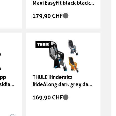
Maxi EasyFit black black
black
179,90 CHF
epp
THULE Kindersitz
sidian
RideAlong dark grey dark
grey dark gray
169,90 CHF