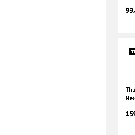
Flaschen
99
Kindersitze
Pumpen
Sattel
Taschen und Körbe
Thu
Schlösser
Nex
obs
E-Bike Zubehör / Akkus
15
Brompton Ersatzteile &
Zubehör