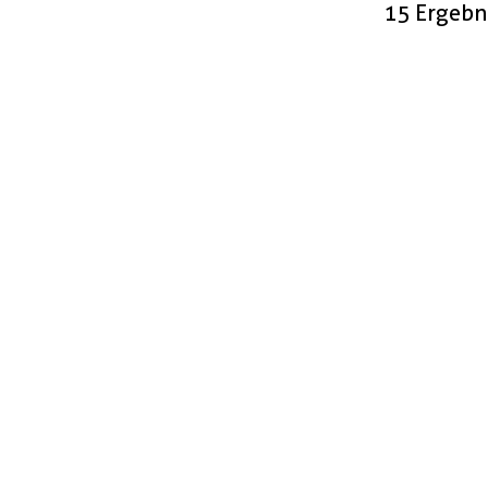
15 Ergebn
gut & günstig
Top Artikel
Neuheiten
Unsere Marken
deine Vorteile