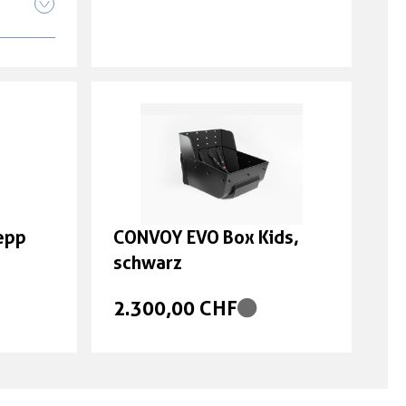
pp
t mint
pp
epp
CONVOY EVO Box Kids,
tum
schwarz
2.300,00 CHF