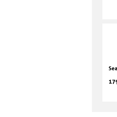
Cargobike Ersatzteile &
Zubehör
Anhänger Zubehör
Sonstiges Zubehör
Helme - Schuhe - Bekleidung
Sea
Gutscheine & Geschenke
17
Geisseln
Versicherungen