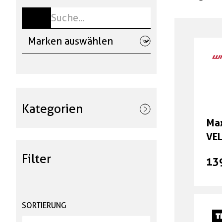
Kategorien
Max
Velos & E-Bikes
VE
Filter
Ersatzteile & Zubehör
13
Anbauteile
SORTIERUNG
Kinderzubehör