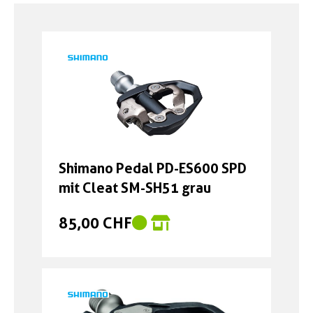
Boxen
Zubehör Schlösser
Zubehör / Sonstiges
Shimano Pedal PD-ES600 SPD
mit Cleat SM-SH51 grau
85,00 CHF