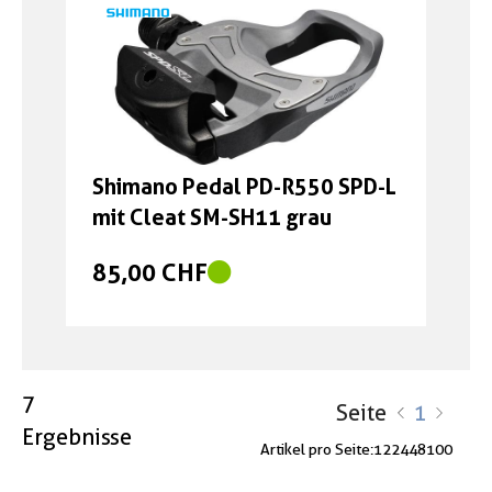
SH12
249,00 CHF
Shimano Pedal PD-R550 SPD-L
mit Cleat SM-SH11 grau
85,00 CHF
7
Seite
1
Ergebnisse
Artikel pro Seite:
12
24
48
100