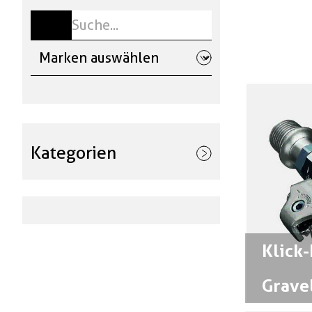
Kategorien
Velos & E-Bikes
Ersatzteile & Zubehör
Klick
Anbauteile
Gravel
Kinderzubehör