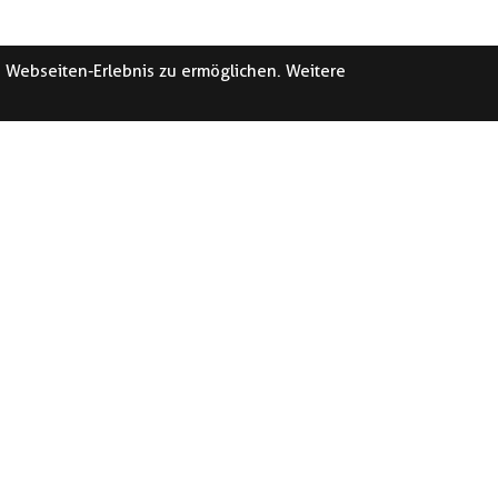
e Webseiten-Erlebnis zu ermöglichen. Weitere
DEN KRIENS
SERVICE-CEN
KRIENS
ernerstrasse 4
0 Kriens
Bell Areal / Halle8