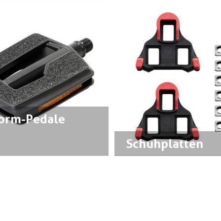
form-Pedale
Schuhplatten