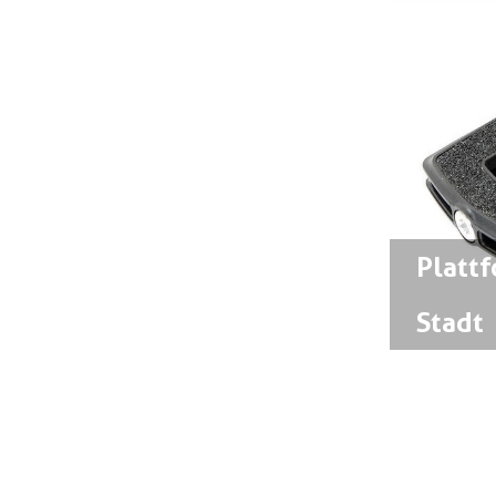
Antrieb
Schaltung
Pedale
Klick-Pedale MTB /
Platt
Gravel / Tour
Stadt
Plattform-Pedale
MTB / Tour
Klick-Pedale
Rennvelo
Plattform-Pedale