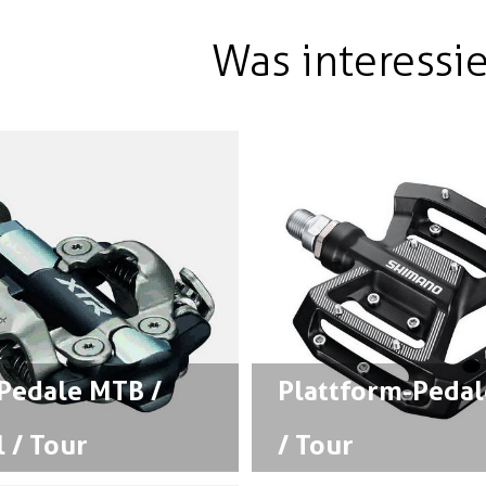
Was interessie
-Pedale MTB /
Plattform-Peda
 / Tour
/ Tour