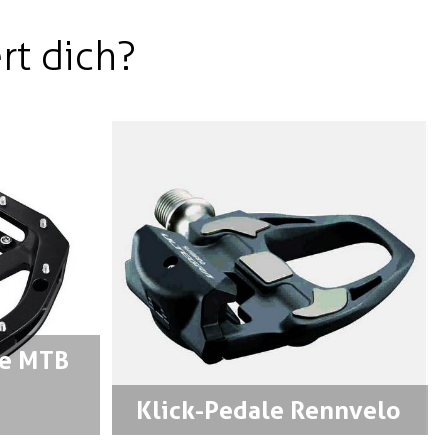
rt dich?
le MTB
Klick-Pedale Rennvelo