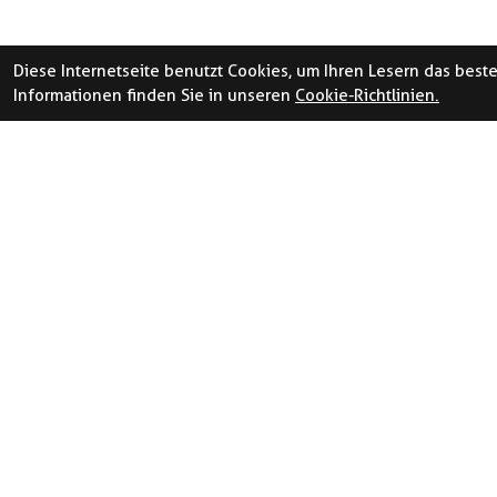
Cargobike Ersatzteile &
Zubehör
Diese Internetseite benutzt Cookies, um Ihren Lesern das best
Informationen finden Sie in unseren
Cookie-Richtlinien.
Anhänger Zubehör
Sonstiges Zubehör
Helme - Schuhe - Bekleidung
Gutscheine & Geschenke
ÖFFNUNGSZEITE
LA
Geisseln
N
Versicherungen
Luz
601
Öffnungszeiten und