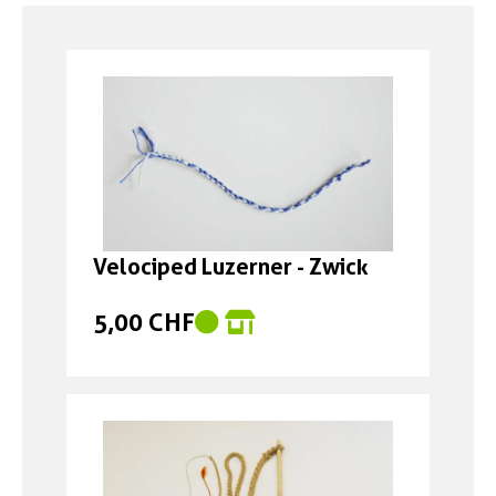
Boxen
Zubehör Schlösser
Zubehör / Sonstiges
Velociped Luzerner - Zwick
5,00 CHF