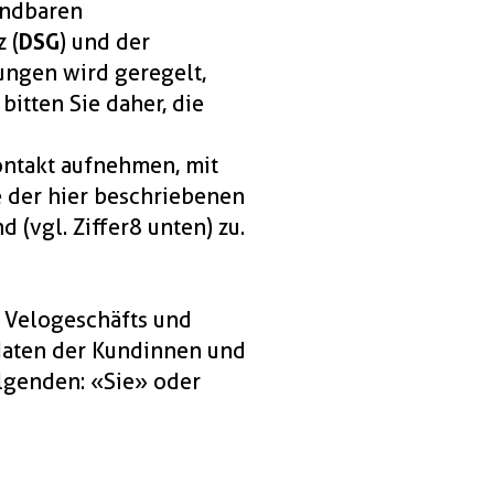
endbaren
 (
DSG
) und der
ungen wird geregelt,
itten Sie daher, die
ontakt aufnehmen, mit
e der hier beschriebenen
vgl. Ziffer 8 unten) zu.
s Velogeschäfts und
ndaten der Kundinnen und
lgenden: «Sie» oder