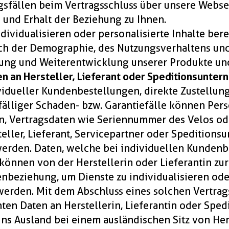
sfällen beim Vertragsschluss über unsere Websei
g und Erhalt der Beziehung zu Ihnen.
ividualisieren oder personalisierte Inhalte bereit
ch der Demographie, des Nutzungsverhaltens und
tung und Weiterentwicklung unserer Produkte un
en an Hersteller, Lieferant oder Speditionsunte
vidueller Kundenbestellungen, direkte Zustellun
lfälliger Schaden- bzw. Garantiefälle können Pe
n, Vertragsdaten wie Seriennummer des Velos ode
eller, Lieferant, Servicepartner oder Spedition
werden. Daten, welche bei individuellen Kunden
önnen von der Herstellerin oder Lieferantin zur
nbeziehung, um Dienste zu individualisieren oder
 werden. Mit dem Abschluss eines solchen Vertrag
en Daten an Herstellerin, Lieferantin oder Spe
ns Ausland bei einem ausländischen Sitz von Hers