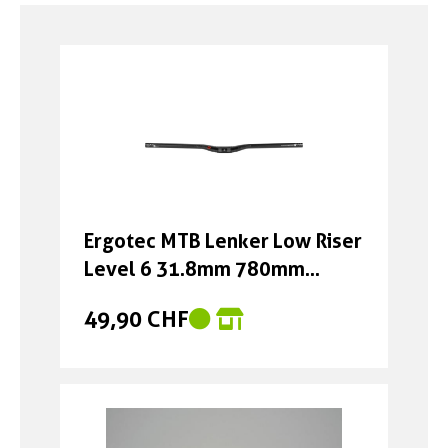
Boxen
Zubehör Schlösser
Zubehör / Sonstiges
Ergotec MTB Lenker Low Riser
Level 6 31.8mm 780mm
schwarz sand Schwarz Sand
49,90 CHF
78 cm