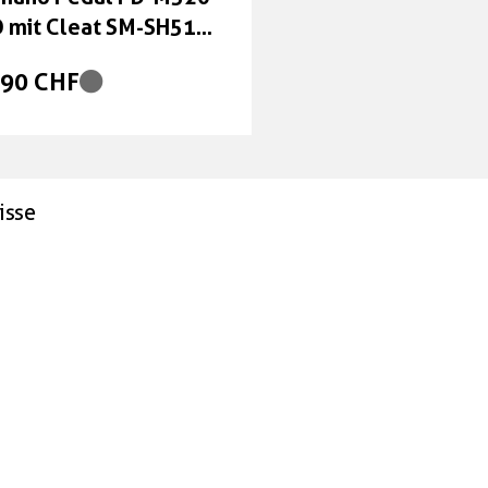
 mit Cleat SM-SH51
ber
,90 CHF
isse