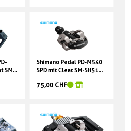
 PD-
at SM-
PD-
Shimano Pedal PD-M540
at SM-
SPD mit Cleat SM-SH51
schwarz
75,00 CHF