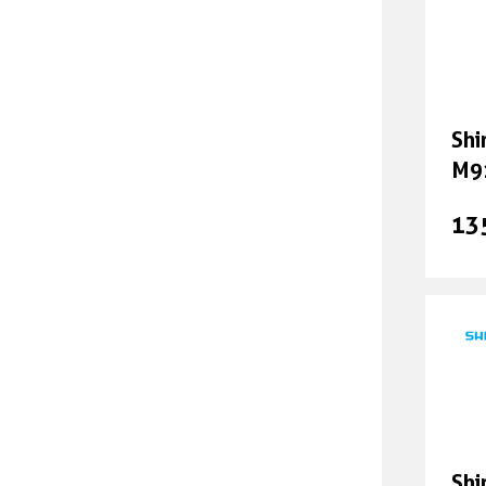
Cargobike Ersatzteile &
Zubehör
Anhänger Zubehör
Shi
M91
Sonstiges Zubehör
SH
13
Helme - Schuhe - Bekleidung
Gutscheine & Geschenke
Geisseln
Versicherungen
Sh