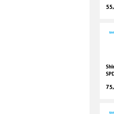
sc
55
Kindersitze
Pumpen
Sattel
Taschen und Körbe
Sh
Schlösser
SPD
sil
75
E-Bike Zubehör / Akkus
Brompton Ersatzteile &
Zubehör