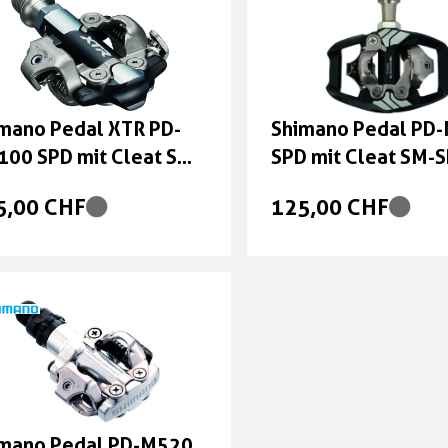
mano Pedal XTR PD-
Shimano Pedal PD
00 SPD mit Cleat SM-
SPD mit Cleat SM-
51
5,00 CHF
125,00 CHF
imano Pedal PD-M520