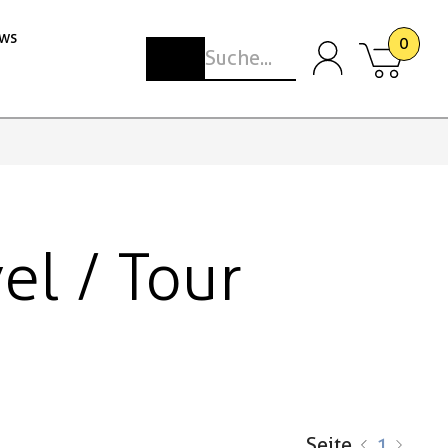
ws
0
el / Tour
Seite
1