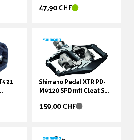
weiss
47,90 CHF
-T421
Shimano Pedal XTR PD-
M9120 SPD mit Cleat SM-
SH51
159,00 CHF