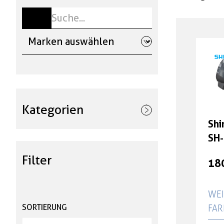
Kategorien
Sh
Velos & E-Bikes
SH-
sto
Filter
Ersatzteile & Zubehör
18
Anbauteile
WEI
SORTIERUNG
AR
Kinderzubehör