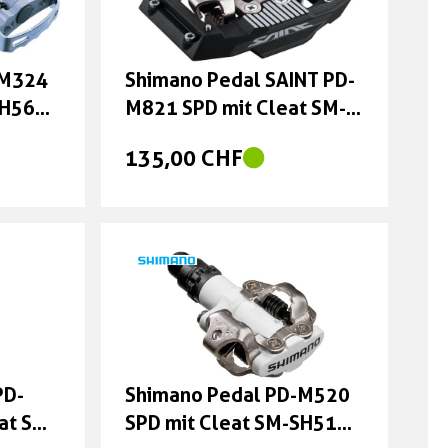
-M324
Shimano Pedal SAINT PD-
SH56
M821 SPD mit Cleat SM-
SH51
135,00 CHF
PD-
Shimano Pedal PD-M520
at SM-
SPD mit Cleat SM-SH51