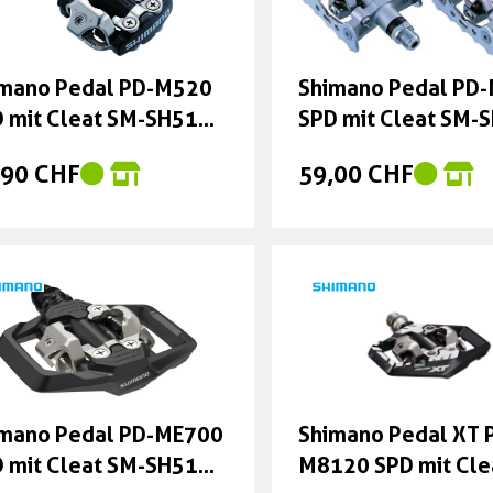
mano Women Gravel
RX600 Schuh SPD
ne gray 40
imano Pedal PD-M520
Shimano Pedal PD
0,00 CHF
 mit Cleat SM-SH51
SPD mit Cleat SM-
hwarz
silber
,90 CHF
59,00 CHF
imano Pedal PD-ME700
Shimano Pedal XT 
 mit Cleat SM-SH51
M8120 SPD mit Cle