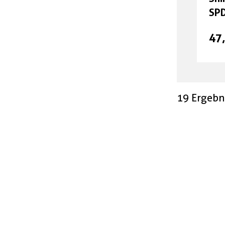
gut & günstig
SPD
sil
Top Artikel
47
Neuheiten
Unsere Marken
19 Ergebn
deine Vorteile