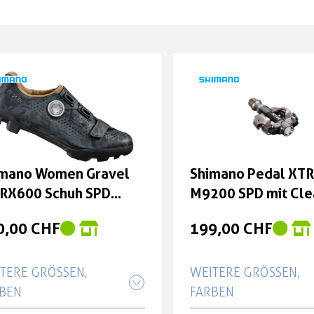
imano Women Gravel
Shimano Pedal XTR
RX600 Schuh SPD
M9200 SPD mit Cle
ne gray 36
SH51 -3 mm
0,00 CHF
199,00 CHF
TERE GRÖSSEN, F
WEITERE GRÖSSEN, F
BEN
ARBEN