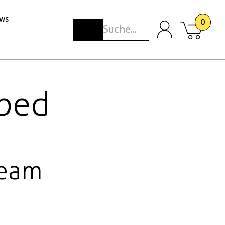
ws
0
iped
Team