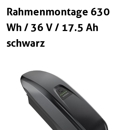
Boxen
Zubehör Schlösser
Rahmenmontage 630
Zubehör / Sonstiges
Wh / 36 V / 17.5 Ah
schwarz