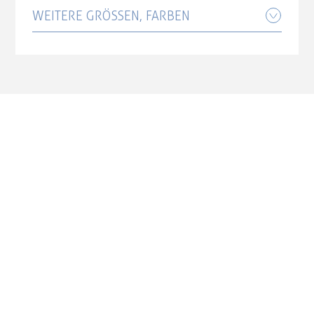
WEITERE GRÖSSEN, FARBEN
ABUS HUD-Y pure rose S pink
99,00 CHF