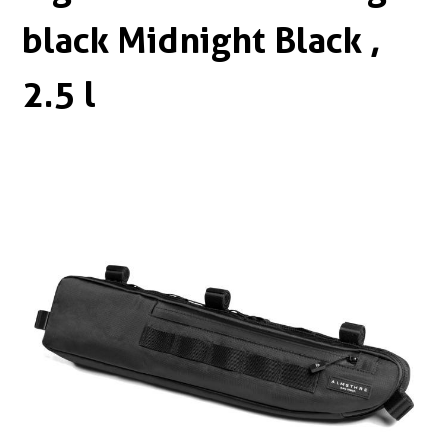
Boxen
Zubehör Schlösser
black Midnight Black ,
Zubehör / Sonstiges
2.5 l