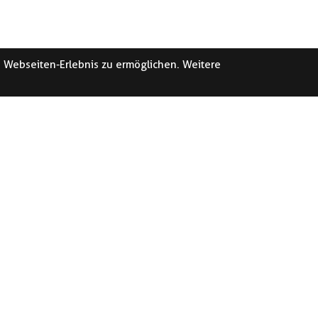
e Webseiten-Erlebnis zu ermöglichen. Weitere
DEN KRIENS
SERVICE-CEN
KRIENS
ernerstrasse 4