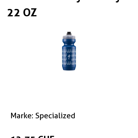
Boxen
Zubehör Schlösser
22 OZ
Zubehör / Sonstiges
Marke: Specialized