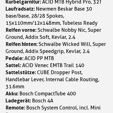
Kurbelgarnitur:
ACID MTB Hybrid Pro, 32T
Laufradsatz:
Newmen Beskar Base 30
base/base, 28/28 Spokes,
15x110mm/12x148mm, Tubeless Ready
Reifen vorne:
Schwalbe Nobby Nic, Super
Ground, Addix Soft, Kevlar, 2.4
Reifen hinten:
Schwalbe Wicked Will, Super
Ground, Addix Speedgrip, Kevlar, 2.4
Pedale:
ACID PP MTB
Sattel:
ACID Venec EMTB Trail 140
Sattelstütze:
CUBE Dropper Post,
Handlebar Lever, Internal Cable Routing,
31.6mm
Akku:
Bosch CompactTube 400
Ladegerät:
Bosch 4A
Remote:
Bosch System Control, incl. Mini