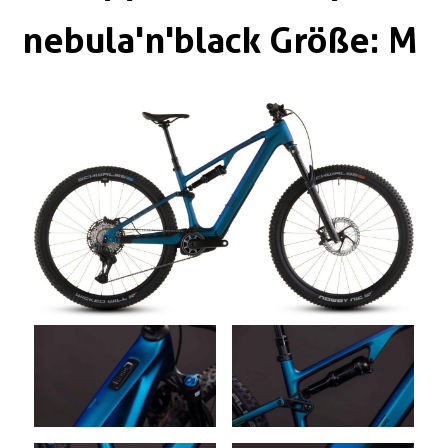
Boxen
Zubehör Schlösser
nebula'n'black Größe: M
Zubehör / Sonstiges