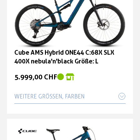
Cube AMS Hybrid ONE44 C:68X SLX
400X nebula'n'black Größe: L
5.999,00 CHF
WEITERE GRÖSSEN, FARBEN
Cube AMS Hybrid ONE44 C:68X SLX
400X nebula'n'black Größe: M
5.999,00 CHF