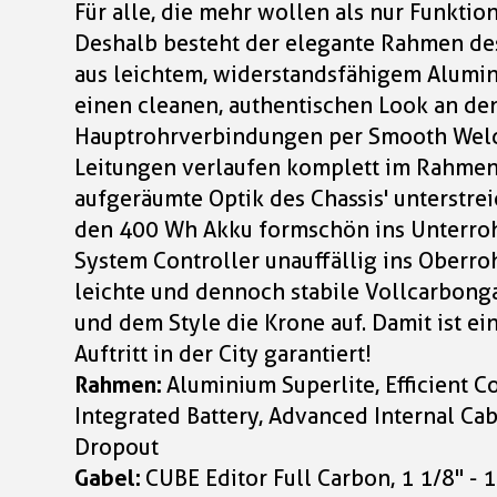
Für alle, die mehr wollen als nur Funktion
Deshalb besteht der elegante Rahmen des
aus leichtem, widerstandsfähigem Alumi
einen cleanen, authentischen Look an de
Hauptrohrverbindungen per Smooth Weldi
Leitungen verlaufen komplett im Rahmen
aufgeräumte Optik des Chassis' unterstrei
den 400 Wh Akku formschön ins Unterroh
System Controller unauffällig ins Oberroh
leichte und dennoch stabile Vollcarbong
und dem Style die Krone auf. Damit ist ei
Auftritt in der City garantiert!
Rahmen:
Aluminium Superlite, Efficient 
Integrated Battery, Advanced Internal Cab
Dropout
Gabel:
CUBE Editor Full Carbon, 1 1/8" - 1