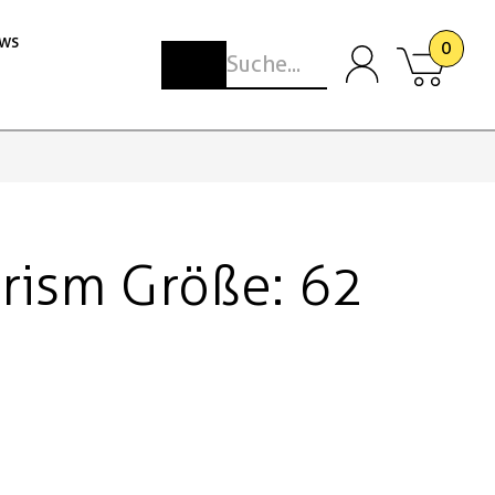
ws
0
prism Größe: 62