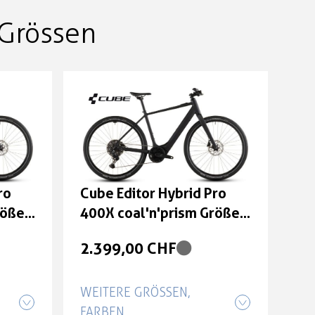
Grössen
ro
Cube Editor Hybrid Pro
röße:
400X coal'n'prism Größe:
54 cm
2.399,00 CHF
WEITERE GRÖSSEN, F
ARBEN