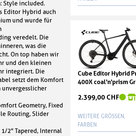
: Style included.
 Editor Hybrid auch
Cube Editor Hybrid Pr
nium und wurde für
400X coal'n'prism Gr
n
54 cm
ng veredelt. Die
2.399,00 CHF
inneren, was die
cht. On top haben wir
Cube Editor Hybrid Pr
r und den kleinen
400X coal'n'prism Gr
r integriert. Die
Cube Editor Hybrid P
62 cm
abel setzt dem Komfort
400X coal'n'prism G
n unvergesslicher
2.399,00 CHF
58 cm
2.399,00 CHF
Cube Editor Hybrid Pr
Comfort Geometry, Fixed
400X coal'n'prism Gr
le Routing, Slider
WEITERE GRÖSSEN, F
58 cm
ARBEN
 1/2" Tapered, Internal
2.399,00 CHF