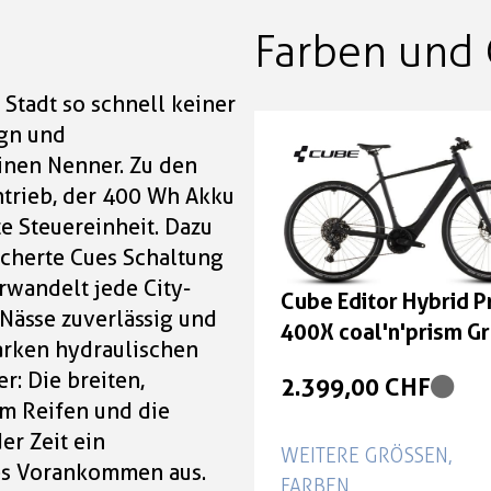
Farben und 
Stadt so schnell keiner
ign und
inen Nenner. Zu den
ntrieb, der 400 Wh Akku
te Steuereinheit. Dazu
ächerte Cues Schaltung
rwandelt jede City-
Cube Editor Hybrid P
 Nässe zuverlässig und
400X coal'n'prism G
tarken hydraulischen
50 cm
: Die breiten,
2.399,00 CHF
mm Reifen und die
er Zeit ein
WEITERE GRÖSSEN, F
tes Vorankommen aus.
ARBEN