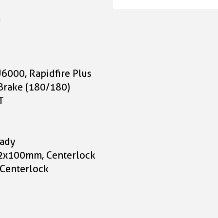
Cube Editor Hybrid Pr
400X coal'n'prism Gr
m
50 cm
2.399,00 CHF
6000, Rapidfire Plus
Cube Editor Hybrid Pr
Brake (180/180)
400X coal'n'prism Gr
T
54 cm
2.399,00 CHF
T
eady
Cube Editor Hybrid Pr
12x100mm, Centerlock
400X coal'n'prism Gr
Centerlock
62 cm
2.399,00 CHF