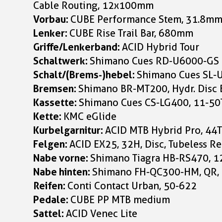
Cable Routing, 12x100mm
Vorbau:
CUBE Performance Stem, 31.8m
Lenker:
CUBE Rise Trail Bar, 680mm
Griffe/Lenkerband:
ACID Hybrid Tour
Schaltwerk:
Shimano Cues RD-U6000-GS
Schalt/(Brems-)hebel:
Shimano Cues SL-U
Bremsen:
Shimano BR-MT200, Hydr. Disc 
Kassette:
Shimano Cues CS-LG400, 11-50
Kette:
KMC eGlide
Kurbelgarnitur:
ACID MTB Hybrid Pro, 44
Felgen:
ACID EX25, 32H, Disc, Tubeless R
Nabe vorne:
Shimano Tiagra HB-RS470, 
Nabe hinten:
Shimano FH-QC300-HM, QR, 
Reifen:
Conti Contact Urban, 50-622
Pedale:
CUBE PP MTB medium
Sattel:
ACID Venec Lite