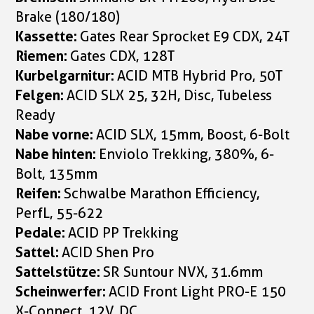
Brake (180/180)
Kassette:
Gates Rear Sprocket E9 CDX, 24T
Riemen:
Gates CDX, 128T
Kurbelgarnitur:
ACID MTB Hybrid Pro, 50T
Felgen:
ACID SLX 25, 32H, Disc, Tubeless
Ready
Nabe vorne:
ACID SLX, 15mm, Boost, 6-Bolt
Nabe hinten:
Enviolo Trekking, 380%, 6-
Bolt, 135mm
Reifen:
Schwalbe Marathon Efficiency,
PerfL, 55-622
Pedale:
ACID PP Trekking
Sattel:
ACID Shen Pro
Sattelstütze:
SR Suntour NVX, 31.6mm
Scheinwerfer:
ACID Front Light PRO-E 150
X-Connect, 12V, DC