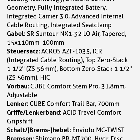
Geometry, Fully Integrated Battery,
Integrated Carrier 3.0, Advanced Internal
Cable Routing, Integrated Seatclamp
Gabel:
SR Suntour NX1-32 LO Air, Tapered,
15x110mm, 100mm
Steuersatz:
ACROS AZF-1035, ICR
(Integrated Cable Routing), Top Zero-Stack
1 1/2" (ZS 56mm), Bottom Zero-Stack 1 1/2"
(ZS 56mm), HIC
Vorbau:
CUBE Comfort Stem Pro, 31.8mm,
Adjustable
Lenker:
CUBE Comfort Trail Bar, 700mm
Griffe/Lenkerband:
ACID Travel Comfort
Gripshift
Schalt/(Brems-)hebel:
Enviolo MC-TWIST
Bremsen:
Shimano BR-MT200, Hydr. Disc