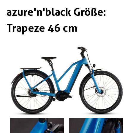
Boxen
Zubehör Schlösser
azure'n'black Größe:
Zubehör / Sonstiges
Trapeze 46 cm