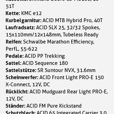
51T
Kette:
KMC e12
Kurbelgarnitur:
ACID MTB Hybrid Pro, 40T
Laufradsatz:
ACID SLX 25, 32/32 Spokes,
15x110mm/12x148mm, Tubeless Ready
Reifen:
Schwalbe Marathon Efficiency,
PerfL, 55-622
Pedale:
ACID PP Trekking
Sattel:
ACID Sequence 180
Sattelstütze:
SR Suntour NVX, 31.6mm
Scheinwerfer:
ACID Front Light PRO-E 150
X-Connect, 12V, DC
Rücklicht:
ACID Mudguard Rear Light PRO-E,
12V, DC
Ständer:
ACID FM Pure Kickstand
Schutzblech:
ACID 65 Integrated Carrier 3.0