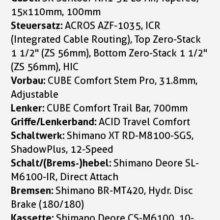
15x110mm, 100mm
Steuersatz:
ACROS AZF-1035, ICR
(Integrated Cable Routing), Top Zero-Stack
1 1/2" (ZS 56mm), Bottom Zero-Stack 1 1/2"
(ZS 56mm), HIC
Vorbau:
CUBE Comfort Stem Pro, 31.8mm,
Adjustable
Lenker:
CUBE Comfort Trail Bar, 700mm
Griffe/Lenkerband:
ACID Travel Comfort
Schaltwerk:
Shimano XT RD-M8100-SGS,
ShadowPlus, 12-Speed
Schalt/(Brems-)hebel:
Shimano Deore SL-
M6100-IR, Direct Attach
Bremsen:
Shimano BR-MT420, Hydr. Disc
Brake (180/180)
Kassette:
Shimano Deore CS-M6100, 10-