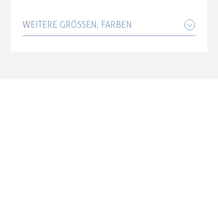
coal'n'black Größe: Easy Entry 54 cm
WEITERE GRÖSSEN, FARBEN
3.599,00 CHF
Cube Kathmandu Hybrid Pro 800
coal'n'black Größe: Easy Entry 46 cm
3.599,00 CHF
Cube Kathmandu Hybrid Pro 800
coal'n'black Größe: Easy Entry 50 cm
3.599,00 CHF
Cube Kathmandu Hybrid Pro 800
coal'n'black Größe: Easy Entry 58 cm
3.599,00 CHF
Cube Kathmandu Hybrid Pro 800