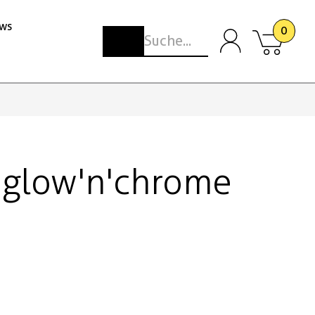
ws
0
nglow'n'chrome