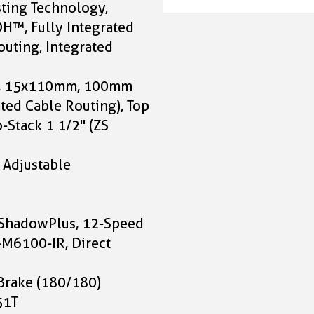
Cube Kathmandu Hyb
sting Technology,
Pro 800 sunglow'n'c
DH™, Fully Integrated
Größe: Trapeze 50 cm
outing, Integrated
3.599,00 CHF
ed, 15x110mm, 100mm
ted Cable Routing), Top
Cube Kathmandu Hyb
-Stack 1 1/2" (ZS
Pro 800 sunglow'n'c
Größe: Trapeze 54 cm
 Adjustable
3.599,00 CHF
Cube Kathmandu Hyb
ShadowPlus, 12-Speed
Pro 800 sunglow'n'c
M6100-IR, Direct
Größe: Trapeze 58 cm
3.599,00 CHF
Brake (180/180)
51T