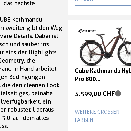
l das nächste
Cube Kathmandu Hyb
s CUBE Kathmandu
Pro 800 sunglow'n'c
in zweiter gibt den Weg
Größe: Trapeze 54 cm
ere Details. Dabei ist
3.599,00 CHF
sch und sauber ins
r eins der Highlights.
Cube Kathmandu Hyb
 Geometry, die
Pro 800 sunglow'n'c
and in Hand arbeitet,
Cube Kathmandu Hyb
Größe: Trapeze 58 cm
igen Bedingungen
Pro 800
, die den cleanen Look
3.599,00 CHF
sunglow'n'chrome G
3.599,00 CHF
ielseitiges, beinahe
Trapeze 46 cm
Cube Kathmandu Hyb
lverfügbarkeit, ein
Pro 800 sunglow'n'c
er, robuster, überaus
WEITERE GRÖSSEN, F
Größe: Trapeze 46 cm
 3.0, auf dem alles
ARBEN
uss.
3.599,00 CHF