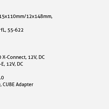
T
s, 15x110mm/12x148mm,
rfL, 55-622
0 X-Connect, 12V, DC
E, 12V, DC
.0
0, CUBE Adapter