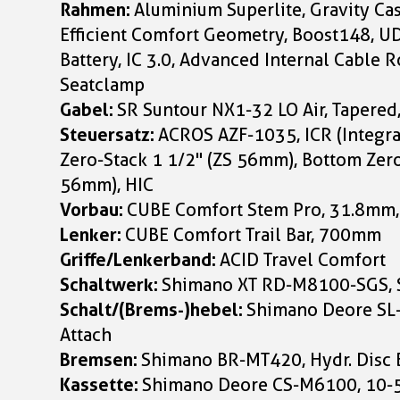
Rahmen:
Aluminium Superlite, Gravity Ca
Efficient Comfort Geometry, Boost148, U
Battery, IC 3.0, Advanced Internal Cable R
Seatclamp
Gabel:
SR Suntour NX1-32 LO Air, Taper
Steuersatz:
ACROS AZF-1035, ICR (Integra
Zero-Stack 1 1/2" (ZS 56mm), Bottom Zero
56mm), HIC
Vorbau:
CUBE Comfort Stem Pro, 31.8mm,
Lenker:
CUBE Comfort Trail Bar, 700mm
Griffe/Lenkerband:
ACID Travel Comfort
Schaltwerk:
Shimano XT RD-M8100-SGS, 
Schalt/(Brems-)hebel:
Shimano Deore SL-
Attach
Bremsen:
Shimano BR-MT420, Hydr. Disc 
Kassette:
Shimano Deore CS-M6100, 10-