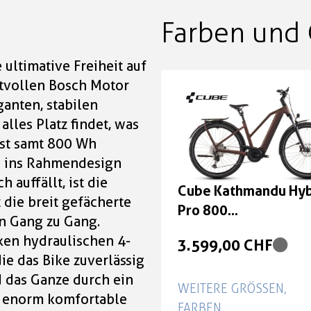
Farben und 
ultimative Freiheit auf
ftvollen Bosch Motor
anten, stabilen
alles Platz findet, was
ist samt 800 Wh
h ins Rahmendesign
h auffällt, ist die
Cube Kathmandu Hyb
 die breit gefächerte
Pro 800
n Gang zu Gang.
sunglow'n'chrome G
rken hydraulischen 4-
3.599,00 CHF
Trapeze 50 cm
e das Bike zuverlässig
 das Ganze durch ein
WEITERE GRÖSSEN, F
e enorm komfortable
ARBEN