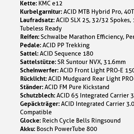
Kette:
KMC e12
Kurbelgarnitur:
ACID MTB Hybrid Pro, 40
Laufradsatz:
ACID SLX 25, 32/32 Spoke
Tubeless Ready
Reifen:
Schwalbe Marathon Efficiency, Pe
Pedale:
ACID PP Trekking
Sattel:
ACID Sequence 180
Sattelstütze:
SR Suntour NVX, 31.6mm
Scheinwerfer:
ACID Front Light PRO-E 15
Rücklicht:
ACID Mudguard Rear Light PRO-
Ständer:
ACID FM Pure Kickstand
Schutzblech:
ACID 65 Integrated Carrier 3
Gepäckträger:
ACID Integrated Carrier 3.
Compatible
Glocke:
Reich Cycle Bells Ringsound
Akku:
Bosch PowerTube 800