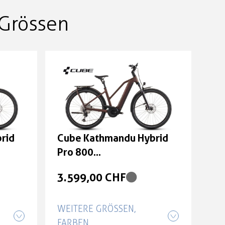
Grössen
rid
Cube Kathmandu Hybrid
Pro 800
röße:
sunglow'n'chrome Größe:
3.599,00 CHF
Trapeze 58 cm
WEITERE GRÖSSEN, F
ARBEN