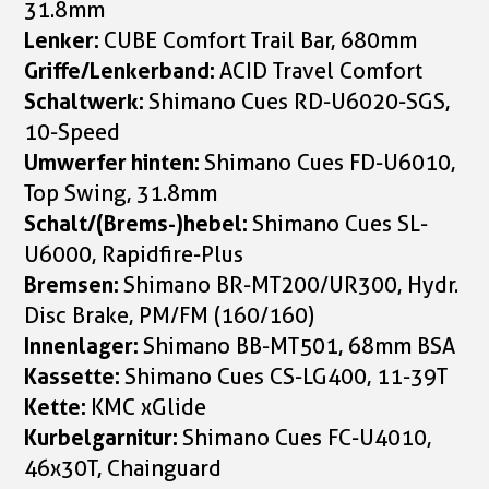
31.8mm
Lenker:
CUBE Comfort Trail Bar, 680mm
Griffe/Lenkerband:
ACID Travel Comfort
Schaltwerk:
Shimano Cues RD-U6020-SGS,
10-Speed
Umwerfer hinten:
Shimano Cues FD-U6010,
Top Swing, 31.8mm
Schalt/(Brems-)hebel:
Shimano Cues SL-
U6000, Rapidfire-Plus
Bremsen:
Shimano BR-MT200/UR300, Hydr.
Disc Brake, PM/FM (160/160)
Innenlager:
Shimano BB-MT501, 68mm BSA
Kassette:
Shimano Cues CS-LG400, 11-39T
Kette:
KMC xGlide
Kurbelgarnitur:
Shimano Cues FC-U4010,
46x30T, Chainguard