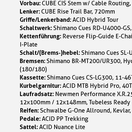
Vorbau:
CUBE CIS Stem w/ Cable Routing, 
Lenker:
CUBE Rise Trail Bar, 720mm
Griffe/Lenkerband:
ACID Hybrid Tour
Schaltwerk:
Shimano Cues RD-U4000-GS,
Kettenführung:
Reverse Flip-Guide E-Chai
I-Plate
Schalt/(Brems-)hebel:
Shimano Cues SL-U
Bremsen:
Shimano BR-MT200/UR300, Hydr
(180/180)
Kassette:
Shimano Cues CS-LG300, 11-46
Kurbelgarnitur:
ACID MTB Hybrid Pro, 40
Laufradsatz:
Newmen Performance X.R.25
12x100mm / 12x148mm, Tubeless Ready
Reifen:
Schwalbe G-One Allround, Kevlar,
Pedale:
ACID PP Trekking
Sattel:
ACID Nuance Lite