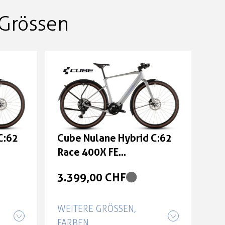
Grössen
C:62
Cube Nulane Hybrid C:62
Race 400X FE
röße:
sleekgrey'n'prism Größe:
3.399,00 CHF
XL
WEITERE GRÖSSEN, F
ARBEN