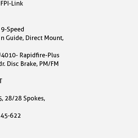
FPI-Link
Cube Nulane Hybrid 
Race 400X FE
sleekgrey'n'prism Grö
 9-Speed
n Guide, Direct Mount,
3.399,00 CHF
4010- Rapidfire-Plus
. Disc Brake, PM/FM
T
T
, 28/28 Spokes,
 45-622