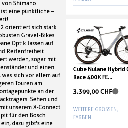
g von Shimano
ist eine pünktliche –
Cube Nulane Hybrid 
ert!
Race 400X FE
orientiert sich stark
sleekgrey'n'prism Grö
robusten Gravel-Bikes
3.399,00 CHF
ane Optik lassen auf
nd Reifenfreiheit
Cube Nulane Hybrid 
ert werden, sogar mit
Race 400X FE
tenständer und einen
Cube Nulane Hybrid 
sleekgrey'n'prism Grö
 was sich vor allem auf
Race 400X FE
XL
ngeren Touren am
sleekgrey'n'prism G
3.399,00 CHF
ontagepunkte an der
3.399,00 CHF
XS
äckträgers. Sehen und
Cube Nulane Hybrid 
s mit unserem X-Connect
WEITERE GRÖSSEN, F
Race 400X FE
kpit für den Bosch
ARBEN
sleekgrey'n'prism Grö
ein, dazu gibt's eine
XS