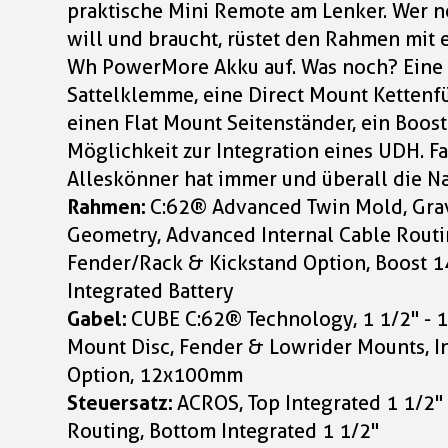
praktische Mini Remote am Lenker. Wer 
will und braucht, rüstet den Rahmen mit 
Wh PowerMore Akku auf. Was noch? Eine 
Sattelklemme, eine Direct Mount Ketten
einen Flat Mount Seitenständer, ein Boos
Möglichkeit zur Integration eines UDH. Faz
Alleskönner hat immer und überall die N
Rahmen:
C:62® Advanced Twin Mold, Gra
Geometry, Advanced Internal Cable Routin
Fender/Rack & Kickstand Option, Boost 1
Integrated Battery
Gabel:
CUBE C:62® Technology, 1 1/2" - 1 
Mount Disc, Fender & Lowrider Mounts, In
Option, 12x100mm
Steuersatz:
ACROS, Top Integrated 1 1/2"
Routing, Bottom Integrated 1 1/2"