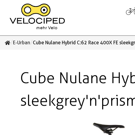
/
/
E-Urban
Cube Nulane Hybrid C:62 Race 400X FE sleekgr
Cube Nulane Hyb
sleekgrey'n'pris