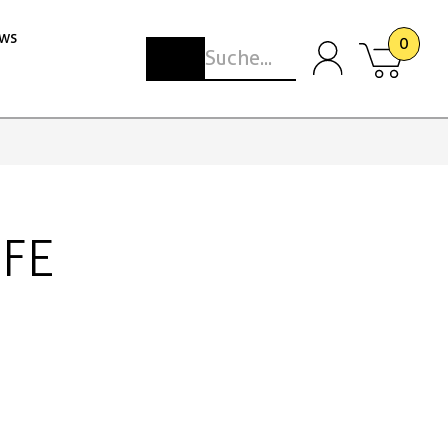
ws
0
 FE