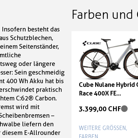
Farben und 
. Insofern besteht das
aus Schutzblechen,
 einem Seitenständer,
ämtliche
itsweg oder längere
sser: Sein geschmeidig
amt 400 Wh Akku hat bis
Cube Nulane Hybrid 
rschwindet praktisch
Race 400X FE
chtem C:62® Carbon.
sleekgrey'n'prism G
remst wird mit
3.399,00 CHF
M
 Scheibenbremsen –
hwalbe liefern den
WEITERE GRÖSSEN, F
ir diesem E-Allrounder
ARBEN