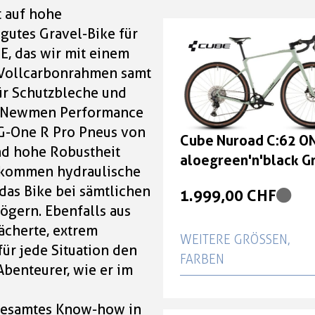
t auf hohe
 gutes Gravel-Bike für
E, das wir mit einem
n Vollcarbonrahmen samt
r Schutzbleche und
t Newmen Performance
 G-One R Pro Pneus von
Cube Nuroad C:62 O
nd hohe Robustheit
aloegreen'n'black G
 kommen hydraulische
L
as Bike bei sämtlichen
1.999,00 CHF
ögern. Ebenfalls aus
ächerte, extrem
WEITERE GRÖSSEN, F
für jede Situation den
ARBEN
Abenteurer, wie er im
Cube Nuroad C:62 O
 gesamtes Know-how in
aloegreen'n'black Grö