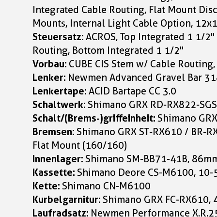
Integrated Cable Routing, Flat Mount Dis
Mounts, Internal Light Cable Option, 1
Steuersatz:
ACROS, Top Integrated 1 1/2"
Routing, Bottom Integrated 1 1/2"
Vorbau:
CUBE CIS Stem w/ Cable Routing, 
Lenker:
Newmen Advanced Gravel Bar 31
Lenkertape:
ACID Bartape CC 3.0
Schaltwerk:
Shimano GRX RD-RX822-SGS
Schalt/(Brems-)griffeinheit:
Shimano GRX
Bremsen:
Shimano GRX ST-RX610 / BR-RX4
Flat Mount (160/160)
Innenlager:
Shimano SM-BB71-41B, 86mm 
Kassette:
Shimano Deore CS-M6100, 10-
Kette:
Shimano CN-M6100
Kurbelgarnitur:
Shimano GRX FC-RX610, 
Laufradsatz:
Newmen Performance X.R.25