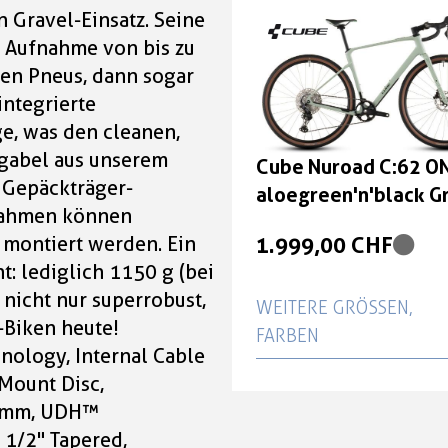
 Gravel-Einsatz. Seine
1.999,00 CHF
e Aufnahme von bis zu
en Pneus, dann sogar
Cube Nuroad C:62 O
integrierte
aloegreen'n'black Grö
e, was den cleanen,
ngabel aus unserem
1.999,00 CHF
Cube Nuroad C:62 O
 Gepäckträger-
aloegreen'n'black G
Cube Nuroad C:62 O
Rahmen können
XL
aloegreen'n'black Grö
1.999,00 CHF
 montiert werden. Ein
XL
t: lediglich 1150 g (bei
 nicht nur superrobust,
1.999,00 CHF
WEITERE GRÖSSEN, F
-Biken heute!
ARBEN
Cube Nuroad C:62 O
ology, Internal Cable
aloegreen'n'black Grö
Cube Nuroad C:62 O
 Mount Disc,
XS
aloegreen'n'black Grö
42mm, UDH™
 1/2" Tapered,