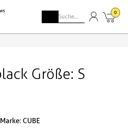
ws
0
lack Größe: S
Marke: CUBE