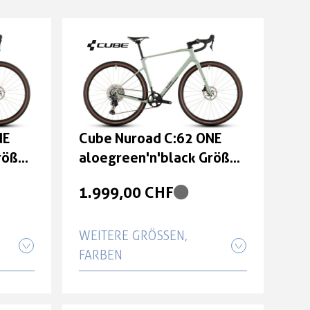
NE
Cube Nuroad C:62 ONE
röße:
aloegreen'n'black Größe:
M
1.999,00 CHF
WEITERE GRÖSSEN, F
ARBEN
NE
Cube Nuroad C:62 ONE
ße: M
aloegreen'n'black Größe: L