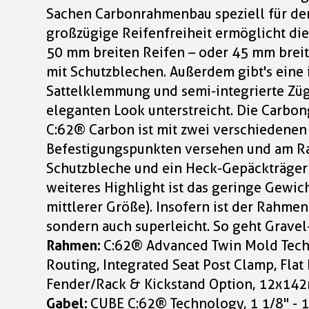
Sachen Carbonrahmenbau speziell für den
großzügige Reifenfreiheit ermöglicht di
50 mm breiten Reifen – oder 45 mm breit
mit Schutzblechen. Außerdem gibt's eine 
Sattelklemmung und semi-integrierte Züg
eleganten Look unterstreicht. Die Carbo
C:62® Carbon ist mit zwei verschiedenen
Befestigungspunkten versehen und am 
Schutzbleche und ein Heck-Gepäckträger
weiteres Highlight ist das geringe Gewich
mittlerer Größe). Insofern ist der Rahmen
sondern auch superleicht. So geht Gravel
Rahmen:
C:62® Advanced Twin Mold Techn
Routing, Integrated Seat Post Clamp, Flat
Fender/Rack & Kickstand Option, 12x1
Gabel:
CUBE C:62® Technology, 1 1/8" - 1