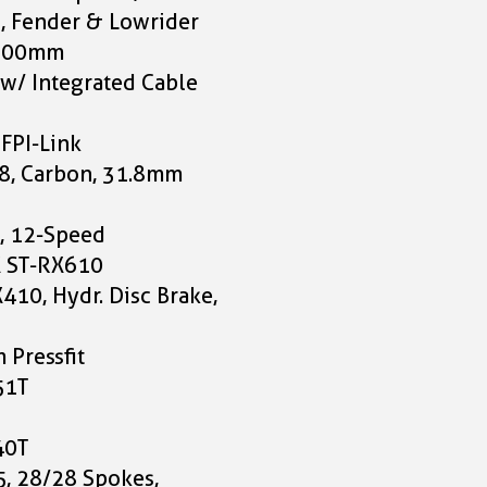
1.999,00 CHF
1.999,00 CHF
c, Fender & Lowrider
2x100mm
Cube Nuroad C:62 O
 w/ Integrated Cable
aloegreen'n'black Grö
1.999,00 CHF
FPI-Link
8, Carbon, 31.8mm
Cube Nuroad C:62 O
aloegreen'n'black Grö
, 12-Speed
1.999,00 CHF
 ST-RX610
10, Hydr. Disc Brake,
Cube Nuroad C:62 O
aloegreen'n'black Grö
Pressfit
XS
51T
1.999,00 CHF
40T
, 28/28 Spokes,