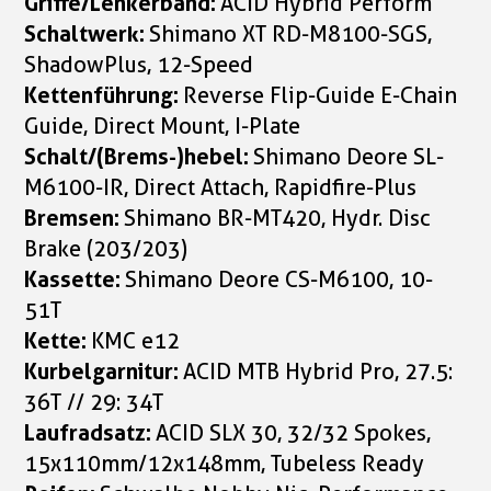
Griffe/Lenkerband:
ACID Hybrid Perform
Schaltwerk:
Shimano XT RD-M8100-SGS,
ShadowPlus, 12-Speed
Kettenführung:
Reverse Flip-Guide E-Chain
Guide, Direct Mount, I-Plate
Schalt/(Brems-)hebel:
Shimano Deore SL-
M6100-IR, Direct Attach, Rapidfire-Plus
Bremsen:
Shimano BR-MT420, Hydr. Disc
Brake (203/203)
Kassette:
Shimano Deore CS-M6100, 10-
51T
Kette:
KMC e12
Kurbelgarnitur:
ACID MTB Hybrid Pro, 27.5:
36T // 29: 34T
Laufradsatz:
ACID SLX 30, 32/32 Spokes,
15x110mm/12x148mm, Tubeless Ready