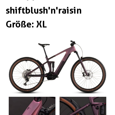
Boxen
Zubehör Schlösser
shiftblush'n'raisin
Zubehör / Sonstiges
Größe: XL