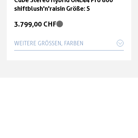
shiftblush'n'raisin Größe: S
3.799,00 CHF
3.799,00 CHF
WEITERE GRÖSSEN, FARBEN
Cube Stereo Hybrid ONE44 Pro 800
shiftblush'n'raisin Größe: L
3.799,00 CHF
Cube Stereo Hybrid ONE44 Pro 800
shiftblush'n'raisin Größe: M
3.799,00 CHF
Cube Stereo Hybrid ONE44 Pro 800
shiftblush'n'raisin Größe: XL