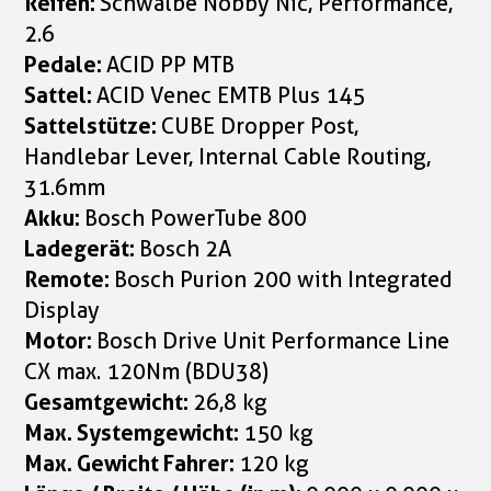
Reifen:
Schwalbe Nobby Nic, Performance,
2.6
Pedale:
ACID PP MTB
Sattel:
ACID Venec EMTB Plus 145
Sattelstütze:
CUBE Dropper Post,
Handlebar Lever, Internal Cable Routing,
31.6mm
Akku:
Bosch PowerTube 800
Ladegerät:
Bosch 2A
Remote:
Bosch Purion 200 with Integrated
Display
Motor:
Bosch Drive Unit Performance Line
CX max. 120Nm (BDU38)
Gesamtgewicht:
26,8 kg
Max. Systemgewicht:
150 kg
Max. Gewicht Fahrer:
120 kg