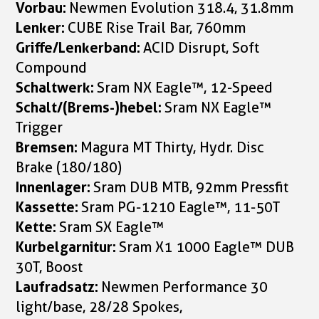
Vorbau:
Newmen Evolution 318.4, 31.8mm
Lenker:
CUBE Rise Trail Bar, 760mm
Griffe/Lenkerband:
ACID Disrupt, Soft
Compound
Schaltwerk:
Sram NX Eagle™, 12-Speed
Schalt/(Brems-)hebel:
Sram NX Eagle™
Trigger
Bremsen:
Magura MT Thirty, Hydr. Disc
Brake (180/180)
Innenlager:
Sram DUB MTB, 92mm Pressfit
Kassette:
Sram PG-1210 Eagle™, 11-50T
Kette:
Sram SX Eagle™
Kurbelgarnitur:
Sram X1 1000 Eagle™ DUB
30T, Boost
Laufradsatz:
Newmen Performance 30
light/base, 28/28 Spokes,