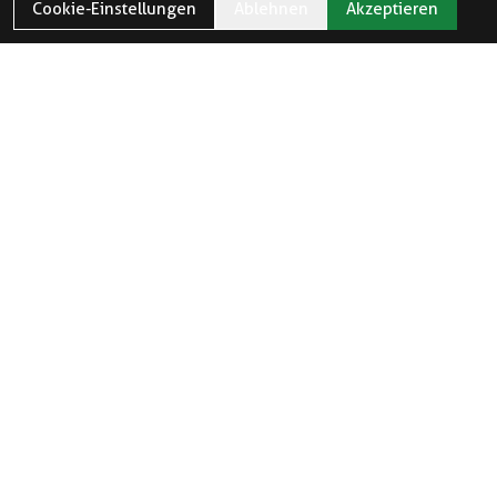
Cookie-Einstellungen
Ablehnen
Akzeptieren
ÖFFNUNGSZEITEN
Öffnungszeiten und Feiertage