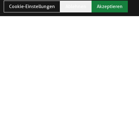
Cookie-Einstellungen
Ablehnen
Akzeptieren
ÖFFNUNGSZEITEN
Öffnungszeiten und Feiertage