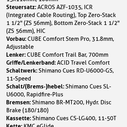
Steuersatz:
ACROS AZF-1035, ICR
(Integrated Cable Routing), Top Zero-Stack
1 1/2" (ZS 56mm), Bottom Zero-Stack 1 1/2"
(ZS 56mm), HIC
Vorbau:
CUBE Comfort Stem Pro, 31.8mm,
Adjustable
Lenker:
CUBE Comfort Trail Bar, 700mm
Griffe/Lenkerband:
ACID Travel Comfort
Schaltwerk:
Shimano Cues RD-U6000-GS,
11-Speed
Schalt/(Brems-)hebel:
Shimano Cues SL-
U6000, Rapidfire-Plus
Bremsen:
Shimano BR-MT200, Hydr. Disc
Brake (180/180)
Kassette:
Shimano Cues CS-LG400, 11-50T
Kette:
KMC eGlide