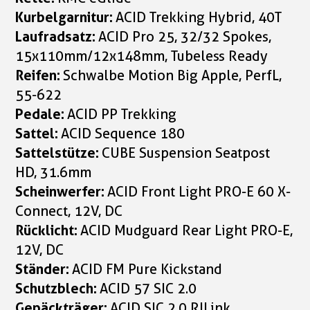
Kurbelgarnitur:
ACID Trekking Hybrid, 40T
Laufradsatz:
ACID Pro 25, 32/32 Spokes,
15x110mm/12x148mm, Tubeless Ready
Reifen:
Schwalbe Motion Big Apple, PerfL,
55-622
Pedale:
ACID PP Trekking
Sattel:
ACID Sequence 180
Sattelstütze:
CUBE Suspension Seatpost
HD, 31.6mm
Scheinwerfer:
ACID Front Light PRO-E 60 X-
Connect, 12V, DC
Rücklicht:
ACID Mudguard Rear Light PRO-E,
12V, DC
Ständer:
ACID FM Pure Kickstand
Schutzblech:
ACID 57 SIC 2.0
Gepäckträger:
ACID SIC 2.0 RILink