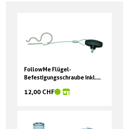
Boxen
Zubehör Schlösser
Zubehör / Sonstiges
FollowMe Flügel-
Befestigungsschraube inkl.
Sicherungssplint
12,00 CHF