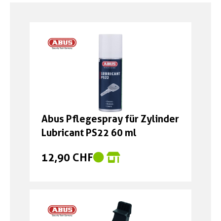
Boxen
Zubehör Schlösser
Zubehör / Sonstiges
Abus Pflegespray für Zylinder
Lubricant PS22 60 ml
12,90 CHF