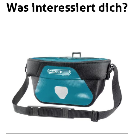
Was interessiert dich?
Boxen
Zubehör Schlösser
Zubehör / Sonstiges