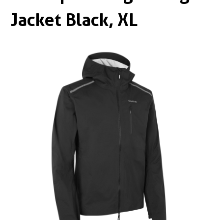
Boxen
Zubehör Schlösser
Jacket Black, XL
Zubehör / Sonstiges