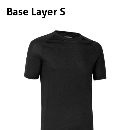
Boxen
Zubehör Schlösser
Base Layer S
Zubehör / Sonstiges