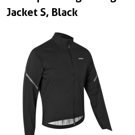
Boxen
Zubehör Schlösser
Jacket S, Black
Zubehör / Sonstiges