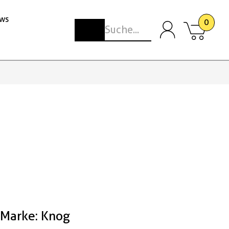
ws
0
Marke: Knog