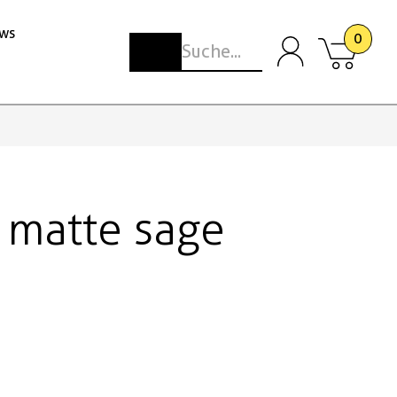
ws
0
 matte sage