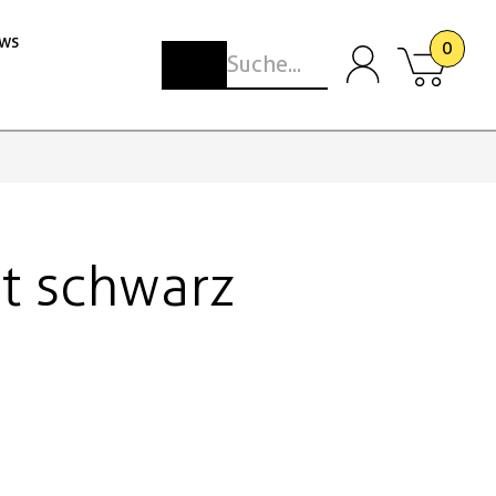
ws
0
et schwarz