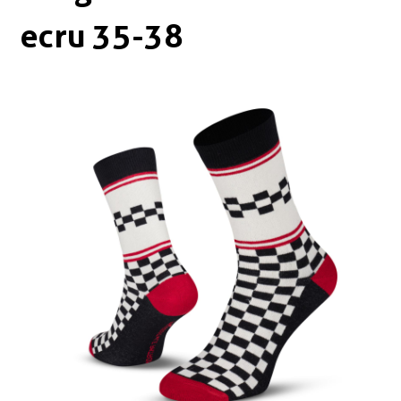
Boxen
Zubehör Schlösser
ecru 35-38
Zubehör / Sonstiges