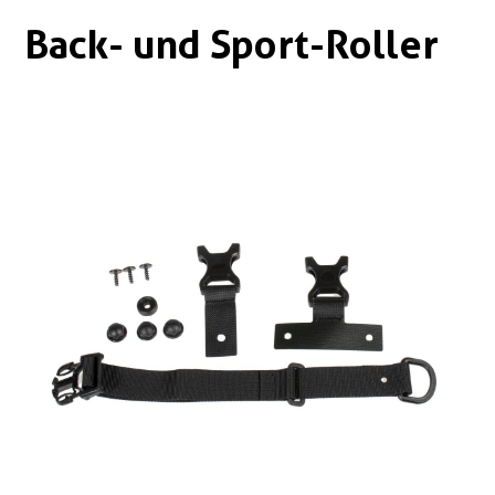
Boxen
Zubehör Schlösser
Back- und Sport-Roller
Zubehör / Sonstiges