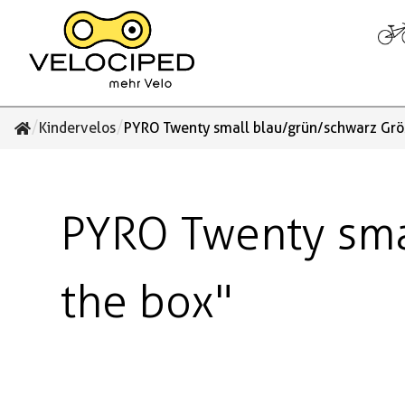
/
/
Kindervelos
PYRO Twenty small blau/grün/schwarz Grös
PYRO Twenty smal
the box"