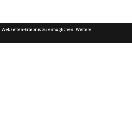
e Webseiten-Erlebnis zu ermöglichen. Weitere
DEN KRIENS
SERVICE-CEN
KRIENS
ernerstrasse 4