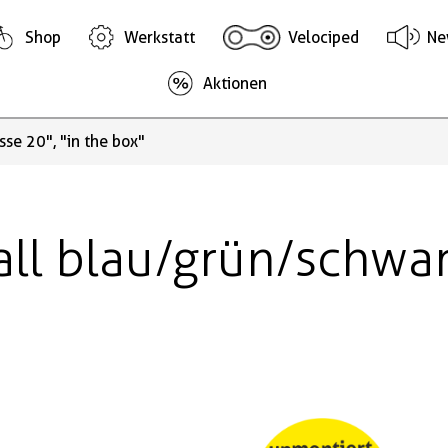
Shop
Werkstatt
Velociped
Ne
Aktionen
se 20", "in the box"
l blau/grün/schwarz