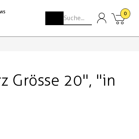
ws
0
 Grösse 20", "in