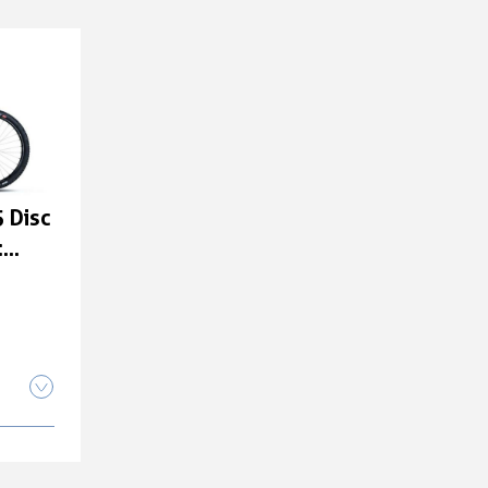
 Disc
:
Disc
5"