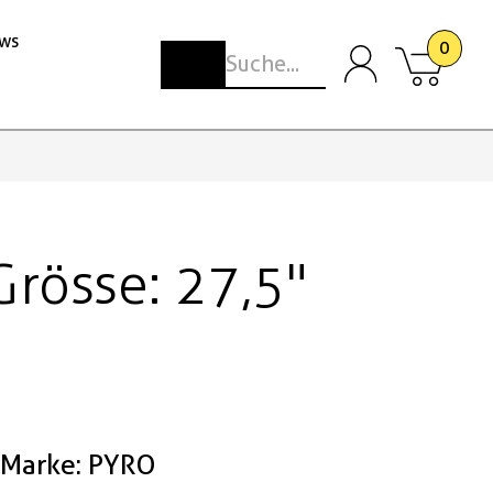
ws
0
rösse: 27,5"
Marke: PYRO