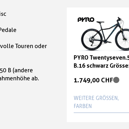
isc
Pedale
svolle Touren oder
PYRO Twentyseven.5
B.16 schwarz Grösse
50 B (andere
27,5"
Rahmenhöhe ab.
1.749,00 CHF
WEITERE GRÖSSEN, F
ARBEN
PYRO Twentyseven.5 
B.16 mint Grösse: 27,