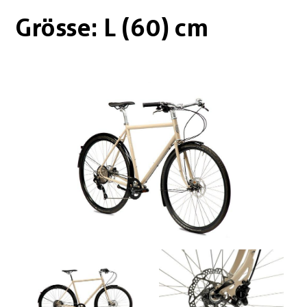
Boxen
Zubehör Schlösser
Grösse: L (60) cm
Zubehör / Sonstiges