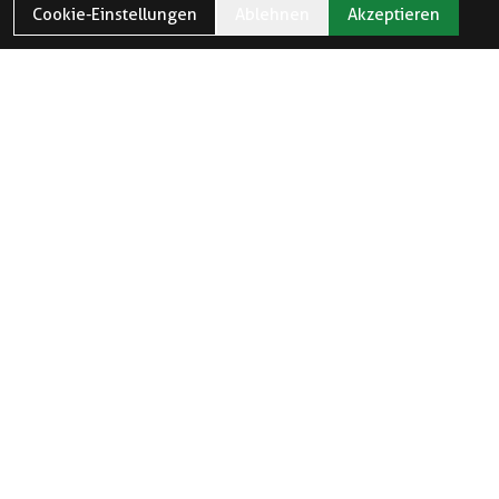
Cookie-Einstellungen
Ablehnen
Akzeptieren
ÖFFNUNGSZEITEN
Öffnungszeiten und Feiertage